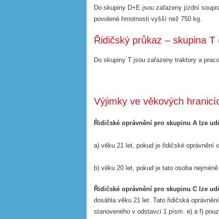
Do skupiny D+E jsou zařazeny jízdní soupra
povolené hmotnosti vyšší než 750 kg.
Řidičský průkaz – skupina T (
Do skupiny T jsou zařazeny traktory a praco
Výjimky ve věkových hranicí
Řidičské oprávnění pro skupinu A lze ud
a) věku 21 let, pokud je řidičské oprávnění
b) věku 20 let, pokud je tato osoba nejméně
Řidičské oprávnění pro skupinu C lze ud
dosáhla věku 21 let. Tato řidičská oprávně
stanoveného v odstavci 1 písm. e) a f) pouz