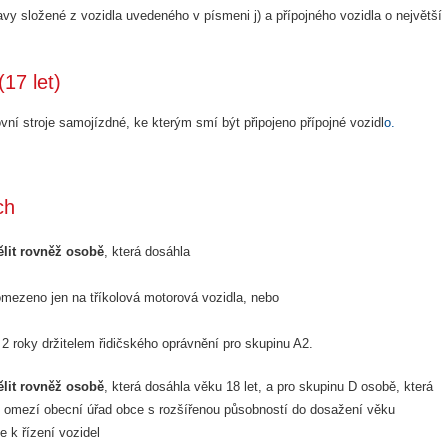
vy složené z vozidla uvedeného v písmeni j) a přípojného vozidla o největší
17 let)
vní stroje samojízdné, ke kterým smí být připojeno přípojné vozidl
o.
ch
ělit rovněž osobě
, která dosáhla
 omezeno jen na tříkolová motorová vozidla, nebo
 2 roky držitelem řidičského oprávnění pro skupinu A2.
ělit rovněž osobě
, která dosáhla věku 18 let, a pro skupinu D osobě, která
ní omezí obecní úřad obce s rozšířenou působností do dosažení věku
e k řízení vozidel