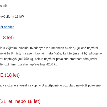
z něj,
řevyšujícím 15 kW
ět se více
.
18 let)
a s výjimkou vozidel uvedených v písmenech a) až e), jejichž největší
ejvýše 8 místy k sezení kromě místa řidiče, ke kterým smí být připojeno
sti nepřevyšující 750 kg, pokud největší povolená hmotnost této jízdní
dě rozšíření rozsahu nepřevyšuje 4250 kg.
E (18 let)
vy složené z vozidla skupiny B a přípojného vozidla o největší povolené
21 let, nebo 18 let)