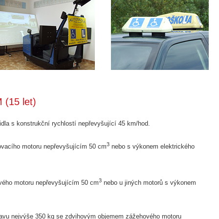
 (15 let)
la s konstrukční rychlostí nepřevyšující 45 km/hod.
3
ovacího motoru nepřevyšujícím 50 cm
nebo s výkonem elektrického
3
vého motoru nepřevyšujícím 50 cm
nebo u jiných motorů s výkonem
stavu nejvýše 350 kg se zdvihovým objemem zážehového motoru