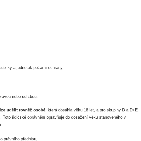
ubliky a jednotek požární ochrany,
 opravou nebo údržbou.
lze udělit rovněž osobě
, která dosáhla věku 18 let, a pro skupiny D a D+E
et. Toto řidičské oprávnění opravňuje do dosažení věku stanoveného v
í
ho právního předpisu,