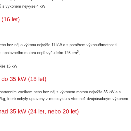
rů s výkonem nejvýše 4 kW
(16 let)
nebo bez něj o výkonu nejvýše 11 kW a s poměrem výkonu/hmotnosti
3
m spalovacího motoru nepřevyšujícím 125 cm
,
výše 15 kW
 do 35 kW (18 let)
postranním vozíkem nebo bez něj s výkonem motoru nejvýše 35 kW a s
kg, které nebyly upraveny z motocyklu s více než dvojnásobným výkonem.
nad 35 kW (24 let, nebo 20 let)