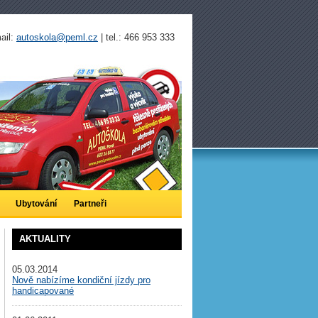
mail:
autoskola@peml.cz
| tel.: 466 953 333
Ubytování
Partneři
AKTUALITY
05.03.2014
Nově nabízíme kondiční jízdy pro
handicapované