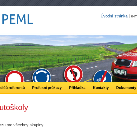
Úvodní stránka
| e-
idičů referentů
Profesní průkazy
Přihláška
Kontakty
Dokumenty
utoškoly
azu pro všechny skupiny.