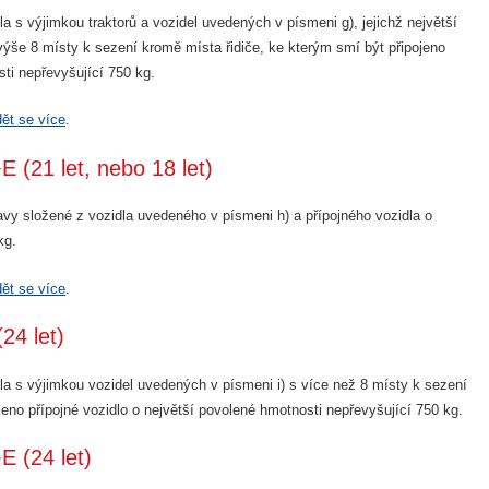
 s výjimkou traktorů a vozidel uvedených v písmeni g), jejichž největší
ýše 8 místy k sezení kromě místa řidiče, ke kterým smí být připojeno
sti nepřevyšující 750 kg.
ět se více
.
E (21 let, nebo 18 let)
vy složené z vozidla uvedeného v písmeni h) a přípojného vozidla o
kg.
ět se více
.
24 let)
a s výjimkou vozidel uvedených v písmeni i) s více než 8 místy k sezení
jeno přípojné vozidlo o největší povolené hmotnosti nepřevyšující 750 kg.
E (24 let)