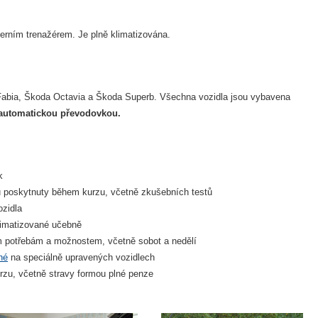
erním trenažérem. Je plně klimatizována.
Fabia, Škoda Octavia a Škoda Superb. Všechna vozidla jsou vybavena
 automatickou převodovkou.
k
poskytnuty během kurzu, včetně zkušebních testů
ozidla
imatizované učebně
 potřebám a možnostem, včetně sobot a nedělí
né
na speciálně upravených vozidlech
rzu, včetně stravy formou plné penze