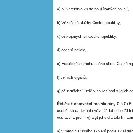
a) Ministerstva vnitra používaných policií,
b) Vězeňské služby České republiky,
c) ozbrojených sil České republiky,
d) obecní policie,
e) Hasičského záchranného sboru České rep
f) celních orgánů,
g) při zkušební jízdě v souvislosti s jejich
Řidičské oprávnění pro skupiny C a C+E 
osobě, která dosáhla věku 21 let nebo 23 l
odstavci 1 písm. e) a g) jeho držitele k řízen
a) v rámci vstupního školení podle zvláštní