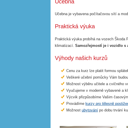
Učebna
Učebna je vybavena počítačovou sítí a mod
Praktická výuka
Praktická výuka probíhá na vozech Škoda 
klimatizací.
Samozřejmostí je i vozidlo s
Výhody našich kurzů
Cenu za kurz lze platit formou spláte
Veškeré učební pomůcky Vám budou 
Možnost výběru učitele a cvičného v
Vyučujeme v moderně vybavené a kl
Výcvik přizpůsobíme Vašim časovým
Provádíme
kurzy pro tělesně postiže
Možnost
ubytování
po dobu trvání ku